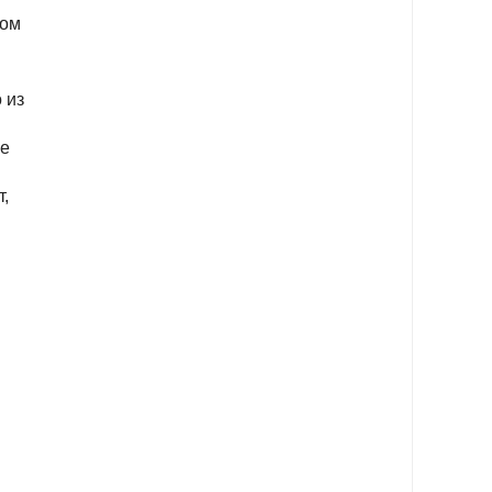
ном
 из
же
т,