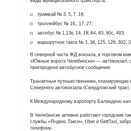
виды муниципального транспорта:
трамвай № 3, 5, 7, 16;
троллейбус № 16,, 17, 27;
автобус № 1,13к, 14, 18, 64, 83, 90с, 483;
маршрутное такси № 3, 36, 125, 129, 302, 3
В северной части ЖД вокзала, в торговом ко
«Южные ворота Челябинска» — автовокзал, 
пригородное автобусное сообщение.
Транзитные путешественники, планирующие 
Северного автовокзала (Свердловский тракт, 
К Международному аэропорту Баландино напр
В Челябинске активно работают городские та
службы «Яндекс.Такси», Uber и GettTaxi, заб
телефону.