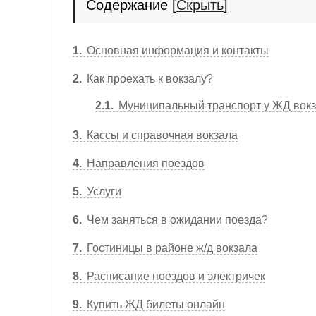
Содержание
[
Скрыть
]
1
Основная информация и контакты
2
Как проехать к вокзалу?
2.1
Муниципальный транспорт у ЖД вок
3
Кассы и справочная вокзала
4
Направления поездов
5
Услуги
6
Чем заняться в ожидании поезда?
7
Гостиницы в районе ж/д вокзала
8
Расписание поездов и электричек
9
Купить ЖД билеты онлайн