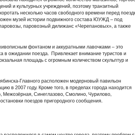
ений и культурных учреждений, поэтому транзитный
коротать несколько часов свободного времени перед поезд
ложен музей истории подвижного состава ЮУЖД – под
паровозы, паровозный дилижанс «Черепановых», а также
 живописным фонтаном и аккуратными лавочками – это
ха в ожидании поезда. Привлекает внимание туристов и
окзальная площадь с огромным количеством скульптур и
лябинска-Главного расположен модерновый павильон
цию в 2007 году. Кроме того, в пределах города находится
о, Межозёрная, Синеглазово, Смолино, Чурилово,
остановки поездов пригородного сообщения.
 расположился в самом центре города, поэтому проблем с